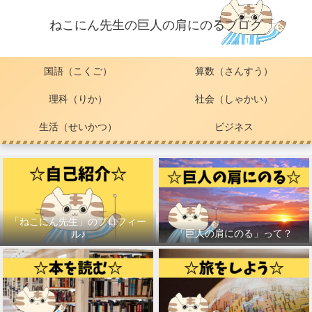
ねこにん先生の巨人の肩にのるブログ
国語（こくご）
算数（さんすう）
理科（りか）
社会（しゃかい）
生活（せいかつ）
ビジネス
「ねこにん先生」のプロフィー
「巨人の肩にのる」って？
ル♪