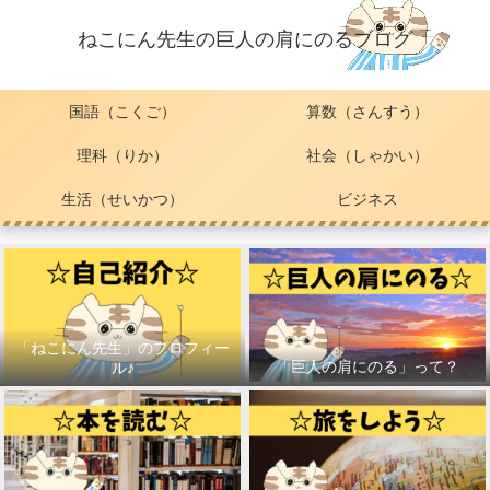
ねこにん先生の巨人の肩にのるブログ
国語（こくご）
算数（さんすう）
理科（りか）
社会（しゃかい）
生活（せいかつ）
ビジネス
「ねこにん先生」のプロフィー
「巨人の肩にのる」って？
ル♪