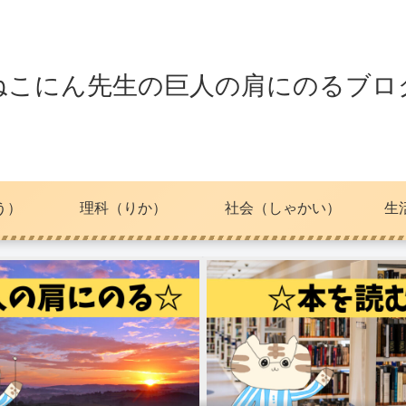
ねこにん先生の巨人の肩にのるブロ
う）
理科（りか）
社会（しゃかい）
生