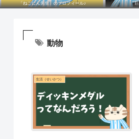
「ねこにん先生」のプロフィール♪
「巨
動物
生活（せいかつ）