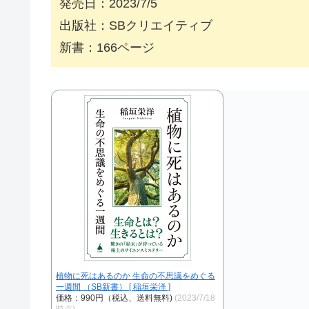
発売日：2023/7/5
出版社：SBクリエイティブ
新書：166ページ
植物に死はあるのか 生命の不思議をめぐる
一週間 （SB新書） [ 稲垣栄洋 ]
価格：990円（税込、送料無料)
(2023/7/18
時点)