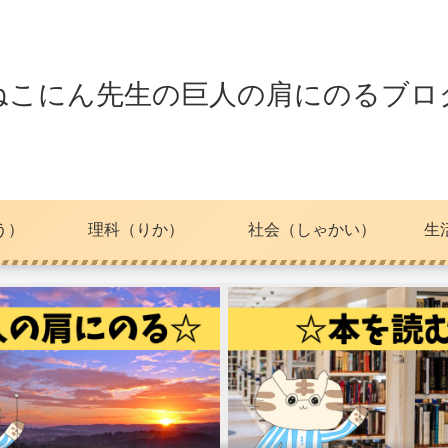
ねこにん先生の巨人の肩にのるブロ
う）
理科（りか）
社会（しゃかい）
生