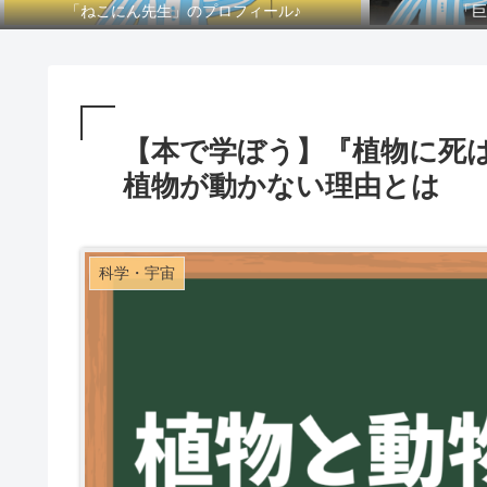
「ねこにん先生」のプロフィール♪
「巨
【本で学ぼう】『植物に死
植物が動かない理由とは
科学・宇宙