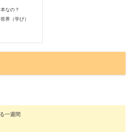
な本なの？
い世界（学び）
る一週間