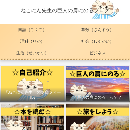
ねこにん先生の巨人の肩にのるブログ
国語（こくご）
算数（さんすう）
理科（りか）
社会（しゃかい）
生活（せいかつ）
ビジネス
「ねこにん先生」のプロフィー
「巨人の肩にのる」って？
ル♪