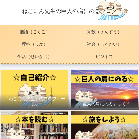
ねこにん先生の巨人の肩にのるブログ
国語（こくご）
算数（さんすう）
理科（りか）
社会（しゃかい）
生活（せいかつ）
ビジネス
「ねこにん先生」のプロフィー
「巨人の肩にのる」って？
ル♪