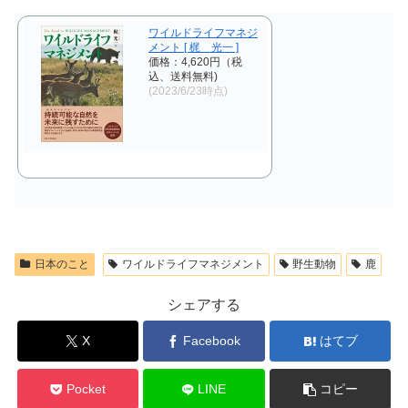
ワイルドライフマネジ
メント [ 梶 光一 ]
価格：4,620円（税
込、送料無料)
(2023/6/23時点)
日本のこと
ワイルドライフマネジメント
野生動物
鹿
シェアする
X
Facebook
はてブ
Pocket
LINE
コピー