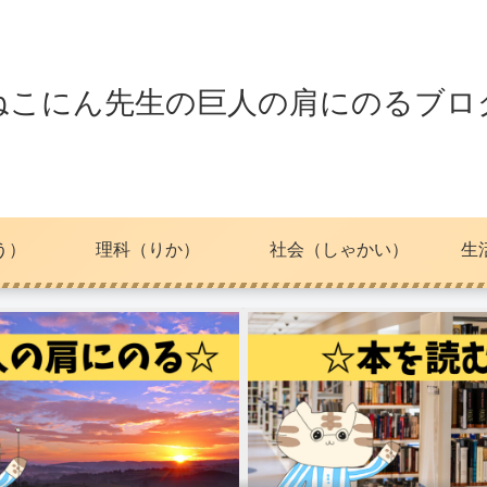
ねこにん先生の巨人の肩にのるブロ
う）
理科（りか）
社会（しゃかい）
生