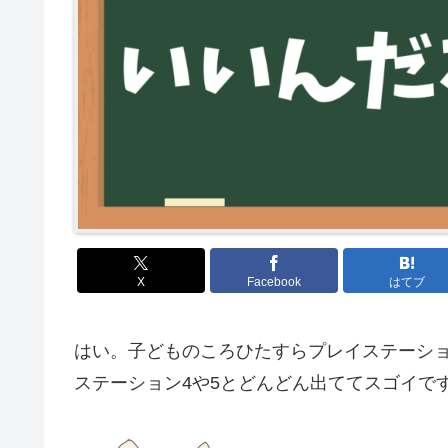
X
Facebook
はてブ
はい。子どものころひたすらプレイステーシ
ステーション4や5とどんどん出ててスゴイで